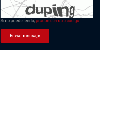
Si no puede leerlo,
pruebe con otro código
Enviar mensaje