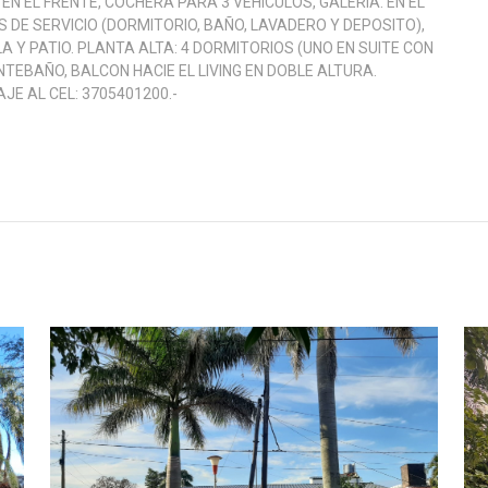
 EN EL FRENTE, COCHERA PARA 3 VEHICULOS, GALERIA. EN EL
 DE SERVICIO (DORMITORIO, BAÑO, LAVADERO Y DEPOSITO),
A Y PATIO. PLANTA ALTA: 4 DORMITORIOS (UNO EN SUITE CON
NTEBAÑO, BALCON HACIE EL LIVING EN DOBLE ALTURA.
E AL CEL: 3705401200.-