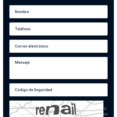
Si
no